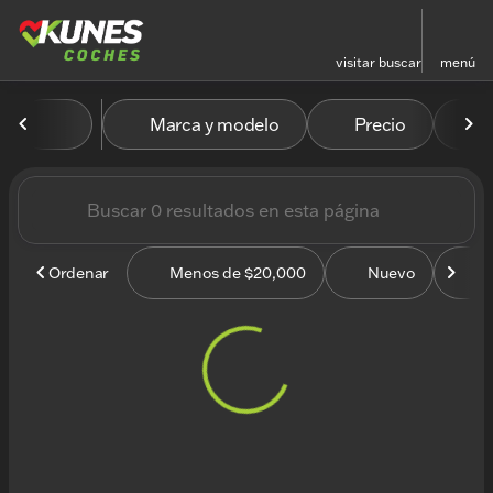
visitar
buscar
menú
Vehículos en venta en Kun
Marca y modelo
Precio
M
ordenar
filtrar
buscar
volver arriba
Ordenar
Menos de $20,000
Nuevo
U