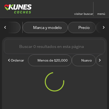
visitar
buscar
menú
Vehículos en venta en Kun
Marca y modelo
Precio
M
ordenar
filtrar
buscar
volver arriba
Ordenar
Menos de $20,000
Nuevo
U