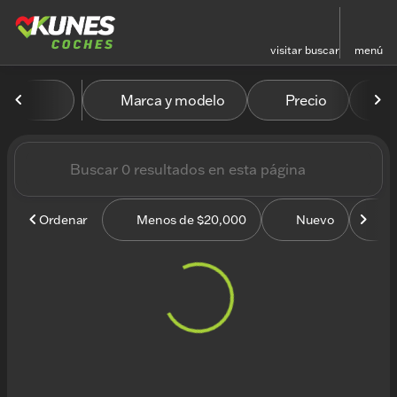
visitar
buscar
menú
Vehículos en venta en Kun
Marca y modelo
Precio
M
ordenar
filtrar
buscar
volver arriba
Ordenar
Menos de $20,000
Nuevo
U