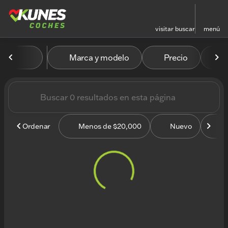
visitar
buscar
menú
Vehículos en venta en Kun
Marca y modelo
Precio
M
ordenar
filtrar
buscar
volver arriba
Ordenar
Menos de $20,000
Nuevo
U