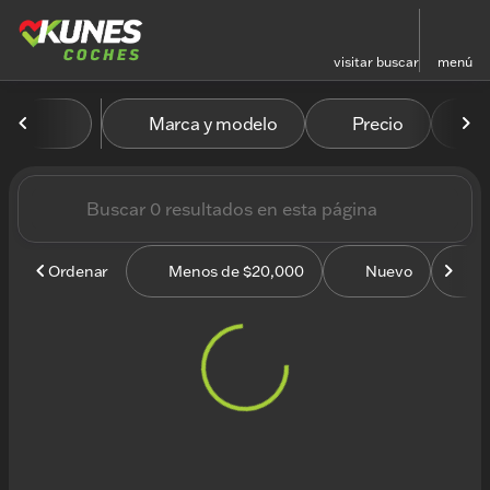
visitar
buscar
menú
Vehículos en venta en Kun
Marca y modelo
Precio
M
ordenar
filtrar
buscar
volver arriba
Ordenar
Menos de $20,000
Nuevo
U