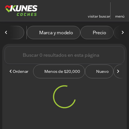
visitar
buscar
menú
Vehículos en venta en Kun
Marca y modelo
Precio
M
ordenar
filtrar
buscar
volver arriba
Ordenar
Menos de $20,000
Nuevo
U