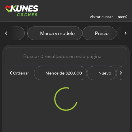
visitar
buscar
menú
Vehículos en venta en Kun
Marca y modelo
Precio
M
ordenar
filtrar
buscar
volver arriba
Ordenar
Menos de $20,000
Nuevo
U