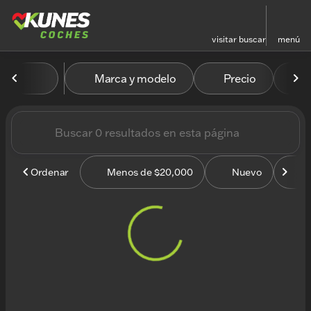
visitar
buscar
menú
Vehículos en venta en Kun
Marca y modelo
Precio
M
ordenar
filtrar
buscar
volver arriba
Ordenar
Menos de $20,000
Nuevo
U