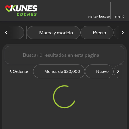
visitar
buscar
menú
Vehículos en venta en Kun
Marca y modelo
Precio
M
ordenar
filtrar
buscar
volver arriba
Ordenar
Menos de $20,000
Nuevo
U