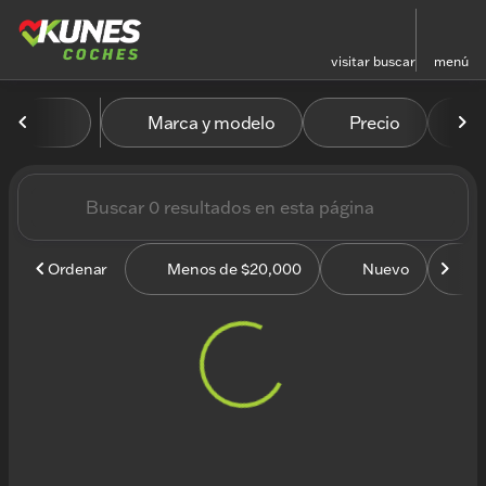
visitar
buscar
menú
Vehículos en venta en Kun
Marca y modelo
Precio
M
ordenar
filtrar
buscar
volver arriba
Ordenar
Menos de $20,000
Nuevo
U