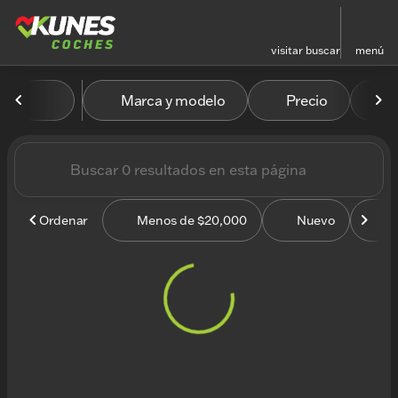
visitar
buscar
menú
Vehículos en venta en Kun
Marca y modelo
Precio
M
ordenar
filtrar
buscar
volver arriba
Ordenar
Menos de $20,000
Nuevo
U