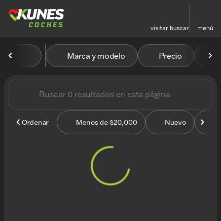
visitar
buscar
menú
Vehículos en venta en Kun
Marca y modelo
Precio
M
ordenar
filtrar
buscar
volver arriba
Ordenar
Menos de $20,000
Nuevo
U