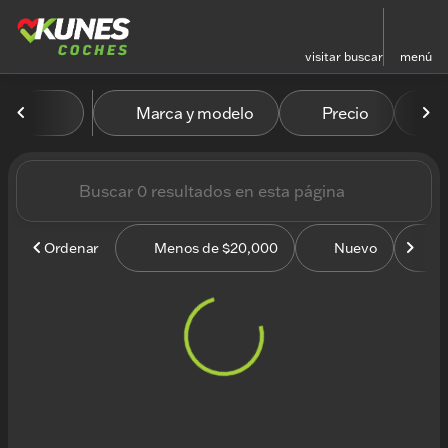
visitar
buscar
menú
Vehículos en venta en Kun
Marca y modelo
Precio
M
ordenar
filtrar
buscar
volver arriba
Ordenar
Menos de $20,000
Nuevo
U