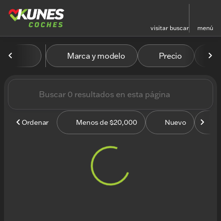
visitar
buscar
menú
Vehículos en venta en Kun
Marca y modelo
Precio
M
ordenar
filtrar
buscar
volver arriba
Ordenar
Menos de $20,000
Nuevo
U