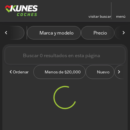
visitar
buscar
menú
Vehículos en venta en Kun
Marca y modelo
Precio
M
ordenar
filtrar
buscar
volver arriba
Ordenar
Menos de $20,000
Nuevo
U