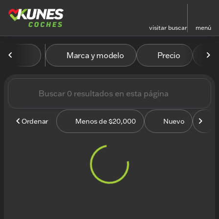
visitar
buscar
menú
Vehículos en venta en Kun
Marca y modelo
Precio
M
ordenar
filtrar
buscar
volver arriba
Ordenar
Menos de $20,000
Nuevo
U