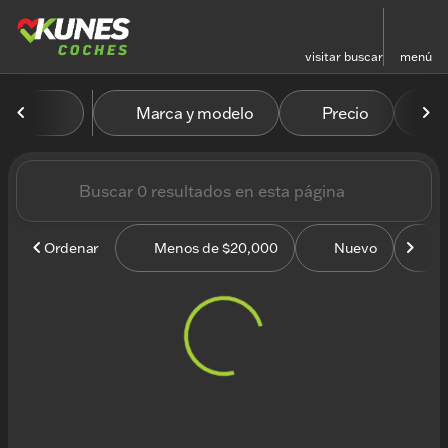
visitar
buscar
menú
Vehículos en venta en Kun
Marca y modelo
Precio
M
ordenar
filtrar
buscar
volver arriba
Ordenar
Menos de $20,000
Nuevo
U