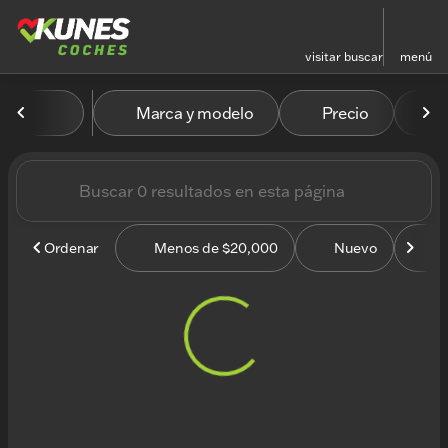
visitar
buscar
menú
Vehículos en venta en Kun
Marca y modelo
Precio
M
ordenar
filtrar
buscar
volver arriba
Ordenar
Menos de $20,000
Nuevo
U