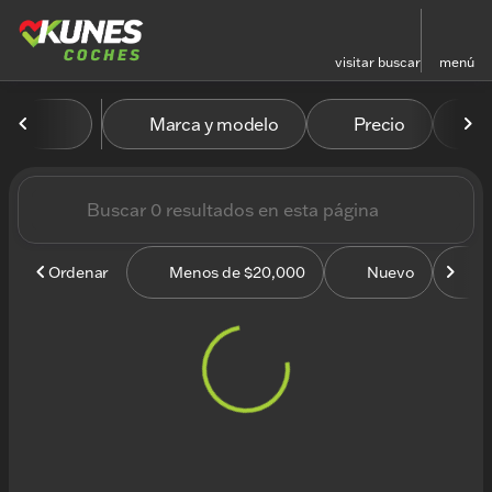
visitar
buscar
menú
Vehículos en venta en Kun
Marca y modelo
Precio
M
ordenar
filtrar
buscar
volver arriba
Ordenar
Menos de $20,000
Nuevo
U