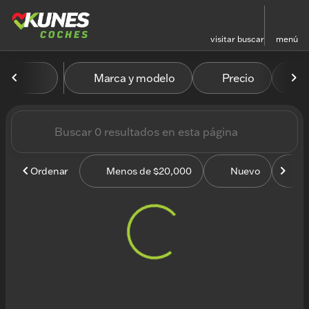
visitar
buscar
menú
Vehículos en venta en Kun
Marca y modelo
Precio
M
ordenar
filtrar
buscar
volver arriba
Ordenar
Menos de $20,000
Nuevo
U