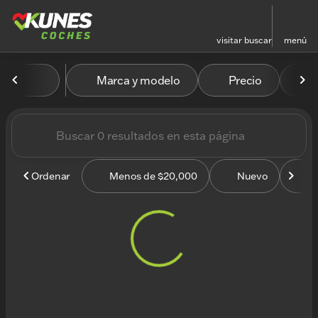
visitar
buscar
menú
Vehículos en venta en Kun
Marca y modelo
Precio
M
ordenar
filtrar
buscar
volver arriba
Ordenar
Menos de $20,000
Nuevo
U