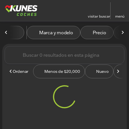
visitar
buscar
menú
Vehículos en venta en Kun
Marca y modelo
Precio
M
ordenar
filtrar
buscar
volver arriba
Ordenar
Menos de $20,000
Nuevo
U